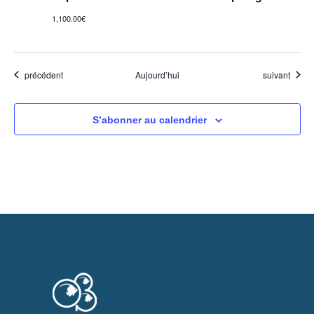
1,100.00€
Évènements
Évènements
précédent
Aujourd’hui
suivant
S’abonner au calendrier