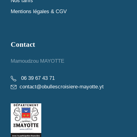
Nos tarifs
Mentions légales & CGV
Contact
Mamoudzou MAYOTTE
06 39 67 43 71
contact@obullescroisiere-mayotte.yt