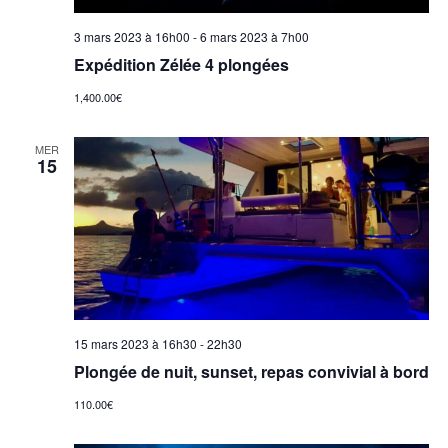
a
e
v
3 mars 2023 à 16h00
-
6 mars 2023 à 7h00
s
Expédition Zélée 4 plongées
i
1,400.00€
é
g
v
MER
15
a
è
t
n
e
i
m
o
15 mars 2023 à 16h30
-
22h30
e
Plongée de nuit, sunset, repas convivial à bord
n
n
110.00€
d