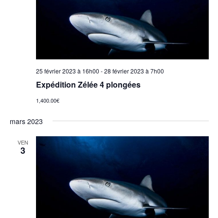
i
c
h
e
t
g
e
i
a
o
r
n
t
n
25 février 2023 à 16h00
-
28 février 2023 à 7h00
c
i
e
Expédition Zélée 4 plongées
z
h
o
1,400.00€
u
e
n
n
mars 2023
e
d
e
VEN
d
3
a
e
t
t
v
e
n
.
u