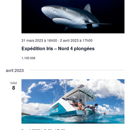
t
e
v
u
31 mars 2023 à 16h00
-
2 avril 2023 à 17h00
Expédition Iris – Nord 4 plongées
e
1,100.00€
s
avril 2023
É
SAM
8
v
è
n