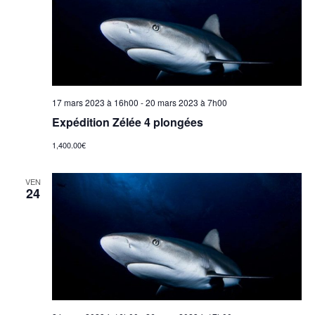
i
c
h
e
t
g
e
i
a
o
r
n
t
n
17 mars 2023 à 16h00
-
20 mars 2023 à 7h00
c
i
e
Expédition Zélée 4 plongées
z
h
o
1,400.00€
u
e
n
n
VEN
24
e
d
e
d
a
e
t
t
v
e
n
.
u