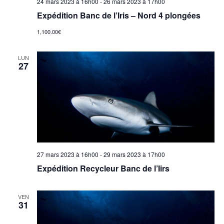
a
24 mars 2023 à 16h00
-
26 mars 2023 à 17h00
e
Expédition Banc de l’Iris – Nord 4 plongées
v
s
1,100.00€
i
é
LUN
27
g
v
a
è
t
n
e
i
27 mars 2023 à 16h00
-
29 mars 2023 à 17h00
m
o
Expédition Recycleur Banc de l’Iirs
e
n
VEN
n
31
d