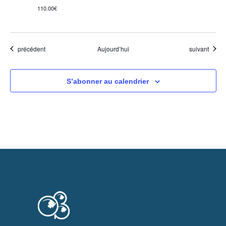
110.00€
Évènements
Évènements
précédent
Aujourd’hui
suivant
S’abonner au calendrier