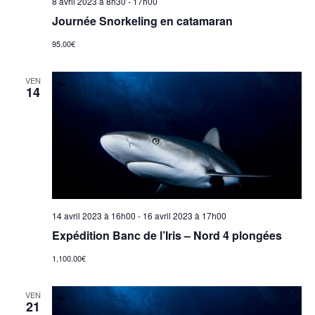
8 avril 2023 à 8h30
-
17h00
e
Journée Snorkeling en catamaran
m
95.00€
e
VEN
14
n
t
s
14 avril 2023 à 16h00
-
16 avril 2023 à 17h00
Expédition Banc de l’Iris – Nord 4 plongées
1,100.00€
VEN
21