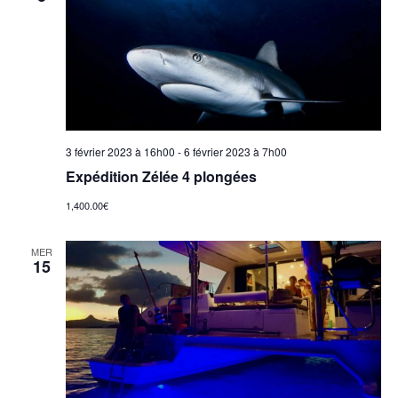
3 février 2023 à 16h00
-
6 février 2023 à 7h00
Expédition Zélée 4 plongées
1,400.00€
MER
15