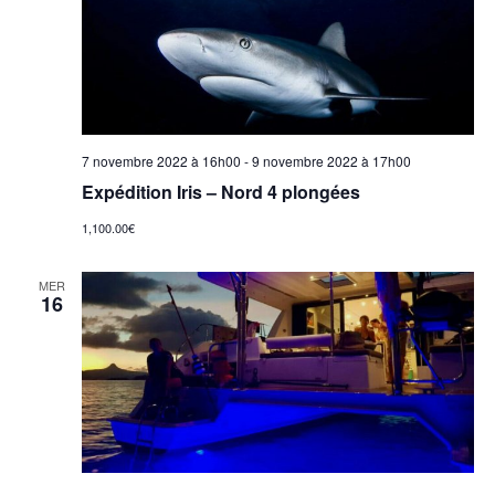
i
c
h
e
t
g
e
i
a
o
r
n
t
n
7 novembre 2022 à 16h00
-
9 novembre 2022 à 17h00
c
i
e
Expédition Iris – Nord 4 plongées
z
h
o
1,100.00€
u
e
n
n
MER
16
e
d
e
d
a
e
t
t
v
e
n
.
u