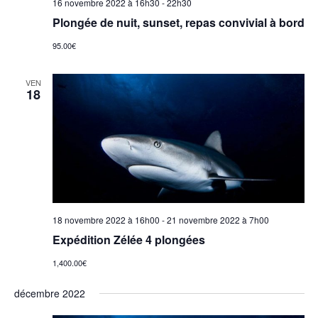
a
16 novembre 2022 à 16h30
-
22h30
e
Plongée de nuit, sunset, repas convivial à bord
v
s
95.00€
i
é
VEN
18
g
v
a
è
t
n
e
i
18 novembre 2022 à 16h00
-
21 novembre 2022 à 7h00
m
o
Expédition Zélée 4 plongées
e
1,400.00€
n
n
décembre 2022
d