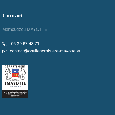
Contact
Mamoudzou MAYOTTE
06 39 67 43 71
contact@obullescroisiere-mayotte.yt