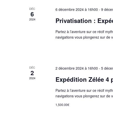
l
o
é
DÉC
6 décembre 2024 à 16h00
-
9 déce
c
6
n
.
Privatisation : Exp
n
2024
R
h
e
e
Partez à l’aventure sur ce récif my
z
c
navigations vous plongerez sur de v
e
u
h
n
e
e
e
r
d
c
a
t
DÉC
2 décembre 2024 à 16h00
-
5 déce
h
2
t
e
Expédition Zélée 4
2024
e
n
r
.
Partez à l’aventure sur ce récif my
É
navigations vous plongerez sur de v
a
v
è
1,500.00€
n