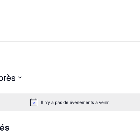
près
Il n’y a pas de évènements à venir.
sés