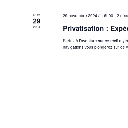
v
e
i
m
NOV
29 novembre 2024 à 16h00
-
2 déc
29
e
Privatisation : Exp
2024
n
g
t
Partez à l’aventure sur ce récif my
s
a
navigations vous plongerez sur de v
p
a
t
r
m
i
o
t
o
-
c
n
l
é