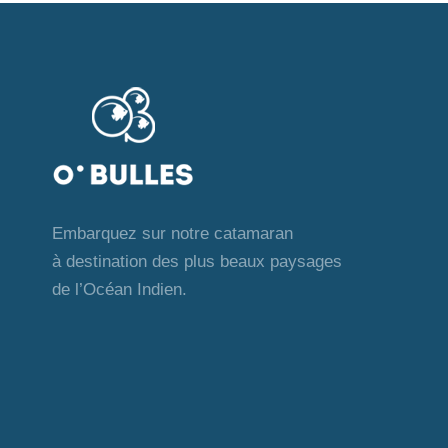
d
.
e
v
u
e
Embarquez sur notre catamaran
à destination des plus beaux paysages
s
de l’Océan Indien.
É
v