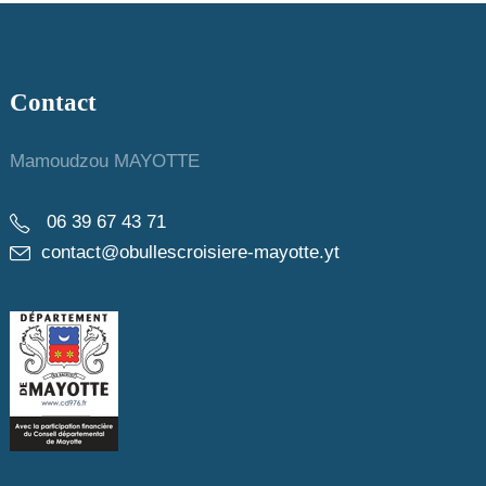
Contact
Mamoudzou MAYOTTE
06 39 67 43 71
contact@obullescroisiere-mayotte.yt