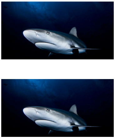
é
v
è
n
e
m
e
n
t