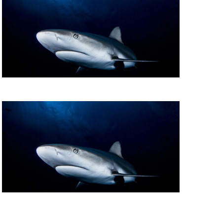
t
i
o
n
d
e
v
u
e
s