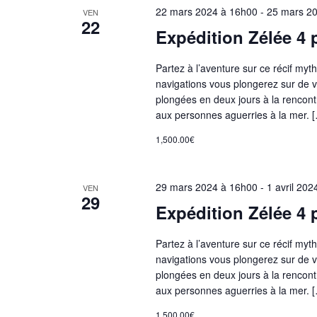
a
22 mars 2024 à 16h00
-
25 mars 2
VEN
è
22
Expédition Zélée 4
v
n
e
Partez à l’aventure sur ce récif my
i
m
navigations vous plongerez sur de v
e
plongées en deux jours à la rencon
n
g
aux personnes aguerries à la mer. 
t
1,500.00€
s
a
p
29 mars 2024 à 16h00
-
1 avril 202
a
VEN
t
29
r
Expédition Zélée 4
m
i
Partez à l’aventure sur ce récif my
o
navigations vous plongerez sur de v
t
o
plongées en deux jours à la rencon
-
aux personnes aguerries à la mer. 
c
1,500.00€