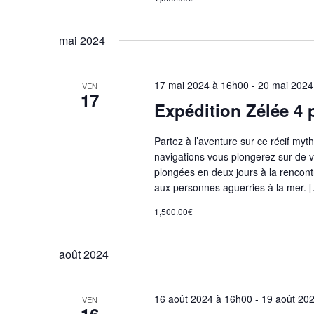
n
l
é
d
mai 2024
.
e
17 mai 2024 à 16h00
-
20 mai 2024
VEN
17
Expédition Zélée 4
v
Partez à l’aventure sur ce récif my
navigations vous plongerez sur de v
u
plongées en deux jours à la rencon
aux personnes aguerries à la mer. 
e
1,500.00€
s
août 2024
É
16 août 2024 à 16h00
-
19 août 20
VEN