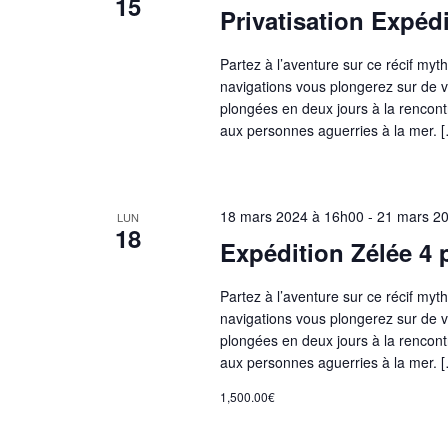
15
-
Privatisation Expéd
t
r
c
i
Partez à l’aventure sur ce récif my
l
o
navigations vous plongerez sur de v
é
c
n
plongées en deux jours à la rencon
.
aux personnes aguerries à la mer. 
n
R
h
e
e
z
c
e
u
18 mars 2024 à 16h00
-
21 mars 2
LUN
h
18
n
Expédition Zélée 4
e
e
e
r
d
Partez à l’aventure sur ce récif my
c
navigations vous plongerez sur de v
a
t
h
plongées en deux jours à la rencon
t
e
aux personnes aguerries à la mer. 
e
n
r
1,500.00€
.
É
v