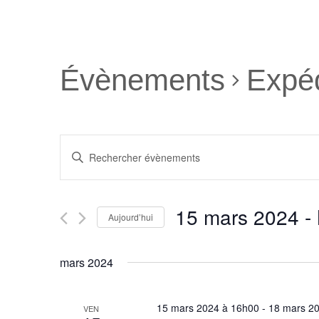
Évènements
Expéd
R
S
a
e
i
15 mars 2024
 - 
s
Aujourd’hui
c
i
S
r
é
mars 2024
h
m
l
o
e
e
t
15 mars 2024 à 16h00
-
18 mars 2
VEN
c