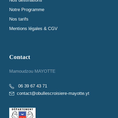
Nos destinations
e
Notre Programme
m
Nos tarifs
e
Mentions légales & CGV
n
t
Contact
s
Mamoudzou MAYOTTE
06 39 67 43 71
contact@obullescroisiere-mayotte.yt