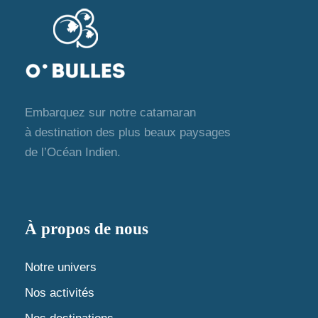
t
e
v
u
Embarquez sur notre catamaran
e
à destination des plus beaux paysages
s
de l’Océan Indien.
É
v
À propos de nous
è
Notre univers
n
Nos activités