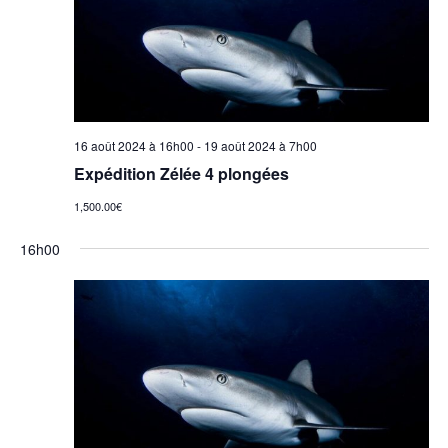
i
c
h
e
t
g
e
i
a
o
r
n
t
n
16 août 2024 à 16h00
-
19 août 2024 à 7h00
c
i
e
Expédition Zélée 4 plongées
z
h
o
1,500.00€
u
e
n
n
16h00
e
d
e
d
a
e
t
t
v
e
n
.
u