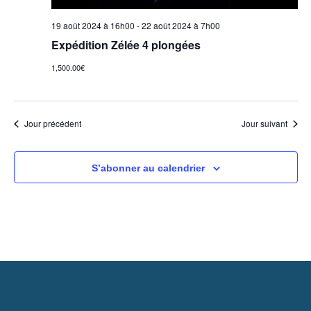
a
e
v
19 août 2024 à 16h00
-
22 août 2024 à 7h00
s
Expédition Zélée 4 plongées
i
1,500.00€
é
g
v
Jour précédent
Jour suivant
a
è
t
n
S’abonner au calendrier
e
i
m
o
e
n
n
d