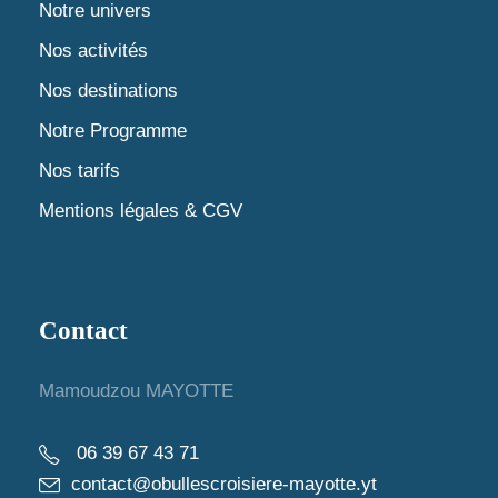
t
Notre univers
e
Nos activités
v
Nos destinations
u
Notre Programme
Nos tarifs
e
Mentions légales & CGV
s
É
Contact
v
Mamoudzou MAYOTTE
è
n
06 39 67 43 71
contact@obullescroisiere-mayotte.yt