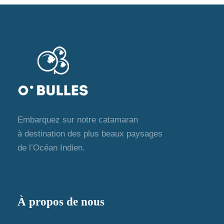
a
e
v
s
i
é
g
v
a
è
t
n
Embarquez sur notre catamaran
à destination des plus beaux paysages
e
i
de l’Océan Indien.
m
o
e
n
À propos de nous
n
d