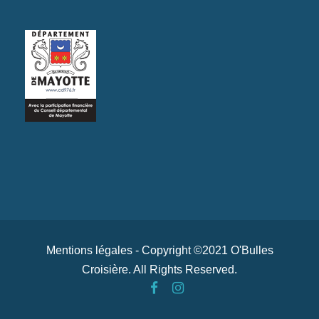
e
m
e
n
t
s
Mentions légales
- Copyright ©2021 O'Bulles
Croisière. All Rights Reserved.