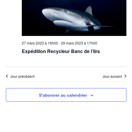
i
c
h
e
t
g
e
i
a
o
r
n
t
n
27 mars 2023 à 16h00
-
29 mars 2023 à 17h00
c
i
e
Expédition Recycleur Banc de l’Iirs
z
h
o
u
e
n
n
Jour précédent
Jour suivant
e
d
e
d
S’abonner au calendrier
a
e
t
t
v
e
n
.
u