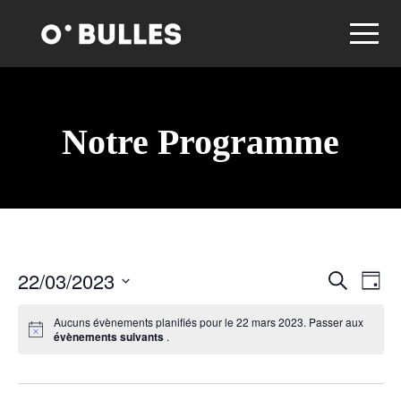
Notre Programme
22/03/2023
R
N
R
J
e
o
S
c
a
e
u
Aucuns évènements planifiés pour le 22 mars 2023. Passer aux
h
é
r
évènements suivants
.
e
v
l
r
c
c
e
h