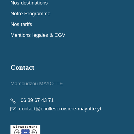
t
Nos destinations
e
Notre Programme
v
Nos tarifs
u
Mentions légales & CGV
e
s
Contact
É
Mamoudzou MAYOTTE
v
06 39 67 43 71
è
contact@obullescroisiere-mayotte.yt
n