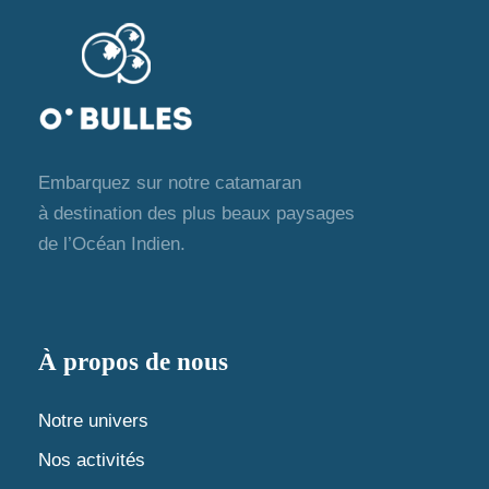
a
e
v
s
i
é
g
v
Embarquez sur notre catamaran
a
è
à destination des plus beaux paysages
de l’Océan Indien.
t
n
e
i
m
o
À propos de nous
e
n
Notre univers
n
d
Nos activités