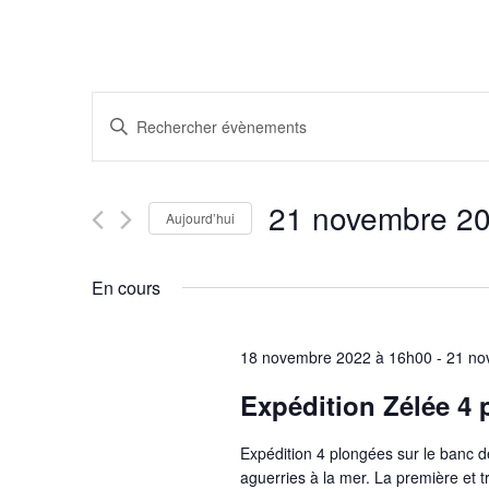
R
S
a
e
i
21 novembre 2
s
Aujourd’hui
c
i
S
r
é
En cours
h
m
l
o
e
e
t
18 novembre 2022 à 16h00
-
21 no
c
-
Expédition Zélée 4
t
r
c
i
l
Expédition 4 plongées sur le banc de
o
é
aguerries à la mer. La première et tr
n