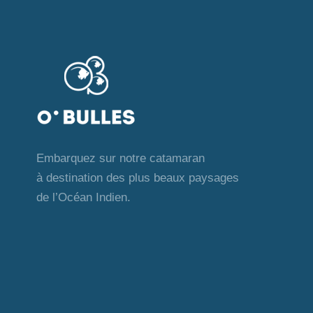
i
e
n
g
t
s
a
p
a
t
r
m
i
Embarquez sur notre catamaran
o
à destination des plus beaux paysages
t
o
de l’Océan Indien.
-
c
n
l
é
d
.