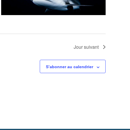
o
n
d
e
Jour suivant
v
u
S’abonner au calendrier
e
s
é
v
è