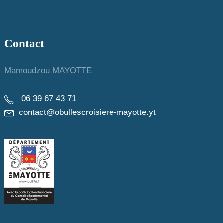
n
e
Contact
m
Mamoudzou MAYOTTE
e
n
06 39 67 43 71
contact@obullescroisiere-mayotte.yt
t