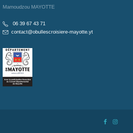
Mamoudzou MAYOTTE
06 39 67 43 71
contact@obullescroisiere-mayotte.yt