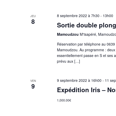
8 septembre 2022 à 7h30
-
13h00
JEU
8
Sortie double plong
Mamoudzou
M'tsapéré, Mamoudz
Réservation par téléphone au 0639
Mamoudzou. Au programme : deux plo
essentiellement passe en S et ses al
prévu aux […]
9 septembre 2022 à 16h00
-
11 se
VEN
9
Expédition Iris – N
1,000.00€