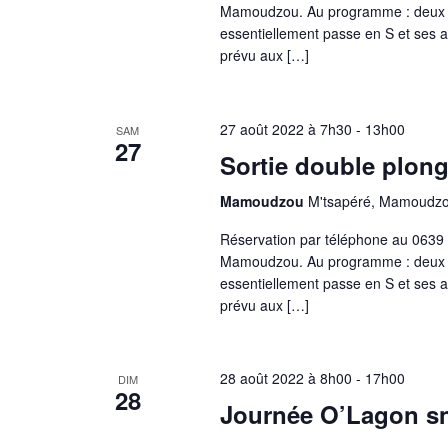
c
Mamoudzou. Au programme : deux plo
.
n
essentiellement passe en S et ses al
R
h
prévu aux […]
e
e
z
c
e
u
h
27 août 2022 à 7h30
-
13h00
SAM
n
27
e
Sortie double plong
e
e
r
d
Mamoudzou
M'tsapéré, Mamoudz
c
a
t
h
Réservation par téléphone au 0639
t
e
Mamoudzou. Au programme : deux plo
e
n
essentiellement passe en S et ses al
r
.
prévu aux […]
É
a
v
è
28 août 2022 à 8h00
-
17h00
DIM
v
n
28
Journée O’Lagon sn
e
m