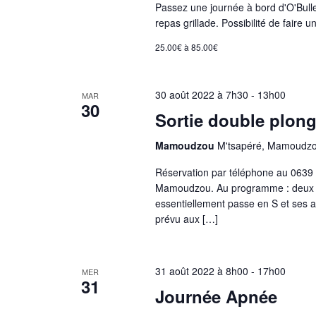
i
Passez une journée à bord d'O'Bulle
e
repas grillade. Possibilité de faire
n
g
25.00€ à 85.00€
t
s
a
p
30 août 2022 à 7h30
-
13h00
MAR
30
a
Sortie double plong
t
r
Mamoudzou
M'tsapéré, Mamoudz
m
i
o
Réservation par téléphone au 0639
Mamoudzou. Au programme : deux plo
t
o
essentiellement passe en S et ses al
-
prévu aux […]
c
n
l
é
31 août 2022 à 8h00
-
17h00
MER
d
31
.
Journée Apnée