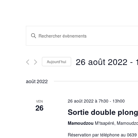
R
S
a
e
i
26 août 2022
 - 
s
Aujourd’hui
c
i
S
r
é
août 2022
h
m
l
o
e
e
t
26 août 2022 à 7h30
-
13h00
VEN
c
26
-
Sortie double plong
t
r
c
i
Mamoudzou
M'tsapéré, Mamoudz
l
o
é
Réservation par téléphone au 0639
n