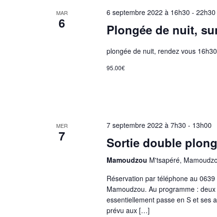
n
6 septembre 2022 à 16h30
-
22h30
MAR
6
Plongée de nuit, sun
e
plongée de nuit, rendez vous 16h30
m
95.00€
e
n
7 septembre 2022 à 7h30
-
13h00
MER
7
Sortie double plong
t
Mamoudzou
M'tsapéré, Mamoudz
s
Réservation par téléphone au 0639
Mamoudzou. Au programme : deux plo
essentiellement passe en S et ses al
prévu aux […]