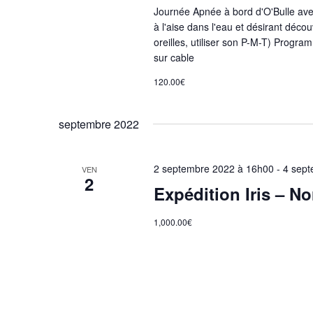
e
Journée Apnée à bord d'O'Bulle ave
à l'aise dans l'eau et désirant décou
oreilles, utiliser son P-M-T) Progr
v
sur cable
120.00€
u
septembre 2022
e
s
2 septembre 2022 à 16h00
-
4 sept
VEN
2
Expédition Iris – N
É
1,000.00€
v
è