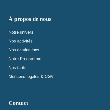
n
t
d
t
s
e
À propos de nous
v
Notre univers
u
Nos activités
Nos destinations
e
Notre Programme
s
Nos tarifs
É
Mentions légales & CGV
v
è
Contact