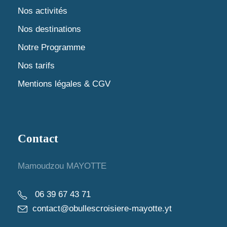
n
d
Nos activités
t
Nos destinations
e
Notre Programme
v
Nos tarifs
u
Mentions légales & CGV
e
s
Contact
É
Mamoudzou MAYOTTE
v
06 39 67 43 71
è
contact@obullescroisiere-mayotte.yt