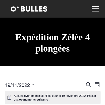
Expédition Zélée 4
plongées
19/11/2022
R
N
R
J
e
o
S
c
a
e
u
Aucuns évènements planifiés pour le 19 novembre 2022. Passer
h
é
r
aux
évènements suivants
.
e
l