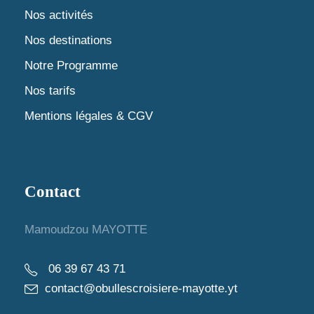
n
d
Nos activités
t
Nos destinations
e
Notre Programme
v
Nos tarifs
u
Mentions légales & CGV
e
s
Contact
É
Mamoudzou MAYOTTE
v
06 39 67 43 71
è
contact@obullescroisiere-mayotte.yt