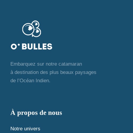
n
.
u
a
e
v
s
i
é
g
v
Embarquez sur notre catamaran
a
è
à destination des plus beaux paysages
de l’Océan Indien.
t
n
e
i
m
o
À propos de nous
e
n
Notre univers