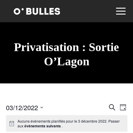
Privatisation : Sortie
O’Lagon
03/12/2022
R
N
R
J
e
o
S
c
a
e
u
Aucuns évènements planifiés pour le 3 décembre 2022. Passer
h
é
r
aux
évènements suivants
.
e
l